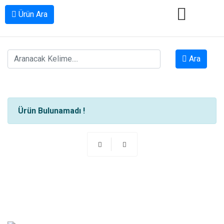
Ürün Ara
ANA SAYFA
Ara
HAKKIMIZDA
ÜRÜNLER
Ürün Bulunamadı !
2.EL ÜRÜNLER
İLETIŞIM
KATALOG